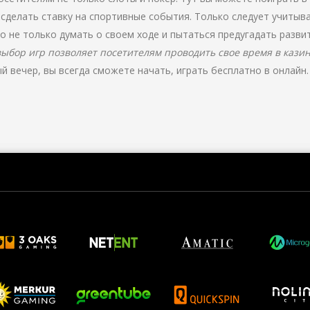
 сделать ставку на спортивные события. Только следует учитыва
 не только думать о своем ходе и пытаться предугадать развит
ыбор игр позволяет посетителям проводить свое время в кази
ый вечер, вы всегда сможете начать, играть бесплатно в онлайн.