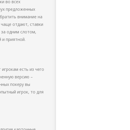
ки во всех
двух предложенных
братить внимание на
 чаще отдают, ставки
 за одним слотом,
 и приятной.
 игрокам есть из чего
аненную версию –
енных покеру вы
опытный игрок, то для
 другие карточные