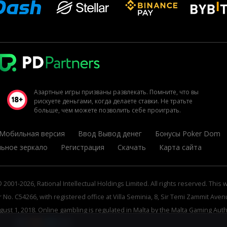
Азартные игры призваны развлекать. Помните, что вы
рискуете деньгами, когда делаете ставки. Не тратьте
больше, чем можете позволить себе проиграть.
Мобильная версия
Ввод Вывод денег
Бонусы Poker Dom
ьное зеркало
Регистрация
Скачать
Карта сайта
1-2026, Rational Intellectual Holdings Limited. All rights reserved. This 
o. C54266, with registered office at Villa Seminia, 8, Sir Temi Zammit Avenu
t 1, 2018. Online gambling is regulated in Malta by the Malta Gaming Autho