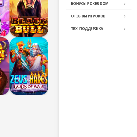
БОНУСЫ POKER DOM
ОТЗЫВЫ ИГРОКОВ
ТЕХ. ПОДДЕРЖКА