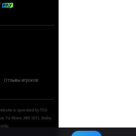
Отзывы игроков
website is operated by TSG
e, Ta’ Xbiex, XBX 1011, Malta.
rity.