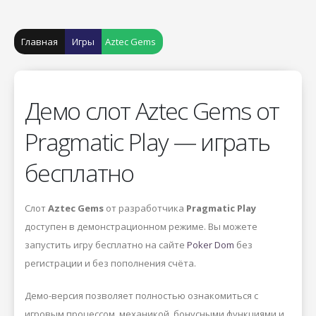
Главная
Игры
Aztec Gems
Демо слот Aztec Gems от
Pragmatic Play — играть
бесплатно
Слот
Aztec Gems
от разработчика
Pragmatic Play
доступен в демонстрационном режиме. Вы можете
запустить игру бесплатно на сайте
Poker Dom
без
регистрации и без пополнения счёта.
Демо-версия позволяет полностью ознакомиться с
игровым процессом, механикой, бонусными функциями и