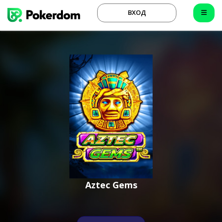
ВХОД
Aztec Gems