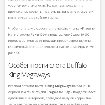
уровнем волатильности. Все раунды проходят на
виртуальные кредиты, поэтому вы ничем не рискуете и
можете играть в удобном темпе.
Чтобы начать игру, достаточно нажать кнопку
«Играть»
.
На платформе
Poker Dom
представлено более 10 000
игровых автоматов от ведущих провайдеров, включая
классические слоты, видеослоты, настольные игры и live-
раздел.
Особенности слота Buffalo
King Megaways
Игровой автомат
Buffalo King Megaways
выполнен в
фирменном стиле студии
Pragmatic Play
и поддерживает
адаптивный интерфейс, благодаря чему он корректно
запускается как на компьютере, так и на мобильных