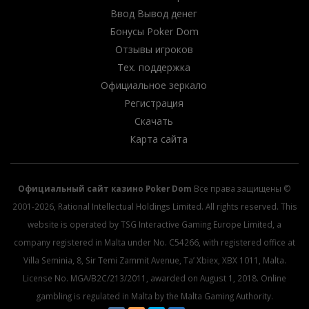
Ввод Вывод денег
Бонусы Poker Dom
Отзывы игроков
Тех. поддержка
Официальное зеркало
Регистрация
Скачать
Карта сайта
Официальный сайт казино Poker Dom
Все права защищены ©
2001-2026, Rational Intellectual Holdings Limited. All rights reserved. This
website is operated by TSG Interactive Gaming Europe Limited, a
company registered in Malta under No. C54266, with registered office at
Villa Seminia, 8, Sir Temi Zammit Avenue, Ta’ Xbiex, XBX 1011, Malta.
License No. MGA/B2C/213/2011, awarded on August 1, 2018. Online
gambling is regulated in Malta by the Malta Gaming Authority.