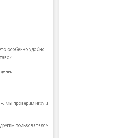
Это особенно удобно
тавок.
едены.
т»
. Мы проверим игру и
другим пользователям