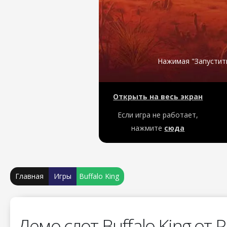
Нажимая "Запустить
Открыть на весь экран
Если игра не работает,
нажмите
сюда
Главная
Игры
Buffalo King
Демо слот Buffalo King от 