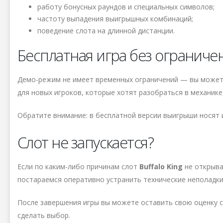
работу бонусных раундов и специальных символов;
частоту выпадения выигрышных комбинаций;
поведение слота на длинной дистанции.
Бесплатная игра без ограниче
Демо-режим не имеет временных ограничений — вы может
для новых игроков, которые хотят разобраться в механике
Обратите внимание: в бесплатной версии выигрыши носят 
Слот не запускается?
Если по каким-либо причинам слот
Buffalo King
не открыва
постараемся оперативно устранить технические неполадки
После завершения игры вы можете оставить свою оценку 
сделать выбор.