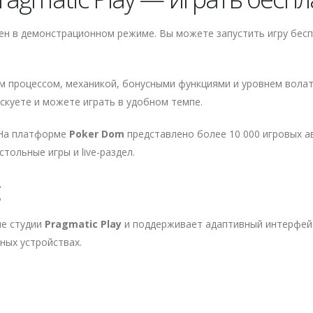
ен в демонстрационном режиме. Вы можете запустить игру бес
м процессом, механикой, бонусными функциями и уровнем волат
скуете и можете играть в удобном темпе.
 На платформе
Poker Dom
представлено более 10 000 игровых 
тольные игры и live-раздел.
g
е студии
Pragmatic Play
и поддерживает адаптивный интерфейс
ных устройствах.