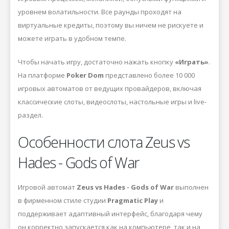
уровнем волатильности. Все раунды проходят на
виртуальные кредиты, поэтому вы ничем не рискуете и
можете играть в удобном темпе.
Чтобы начать игру, достаточно нажать кнопку
«Играть»
.
На платформе
Poker Dom
представлено более 10 000
игровых автоматов от ведущих провайдеров, включая
классические слоты, видеослоты, настольные игры и live-
раздел.
Особенности слота Zeus vs
Hades - Gods of War
Игровой автомат
Zeus vs Hades - Gods of War
выполнен
в фирменном стиле студии
Pragmatic Play
и
поддерживает адаптивный интерфейс, благодаря чему
он корректно запускается как на компьютере, так и на