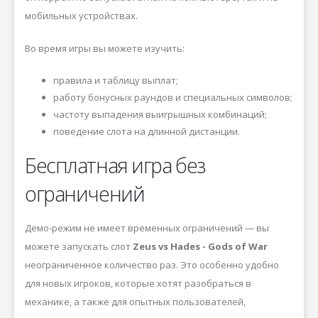
мобильных устройствах.
Во время игры вы можете изучить:
правила и таблицу выплат;
работу бонусных раундов и специальных символов;
частоту выпадения выигрышных комбинаций;
поведение слота на длинной дистанции.
Бесплатная игра без
ограничений
Демо-режим не имеет временных ограничений — вы
можете запускать слот
Zeus vs Hades - Gods of War
неограниченное количество раз. Это особенно удобно
для новых игроков, которые хотят разобраться в
механике, а также для опытных пользователей,