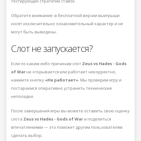
тестирующих стратегии ставок.
Обратите внимание: в бесплатной версии выигрыши
носят исключительно ознакомительный характер и не
могут быть выведены.
Слот не запускается?
Если по каким-либо причинам слот
Zeus vs Hades - Gods
of War
не открывается или работает некорректно,
нажмите кнопку
«Не работает»
. Мы проверим игру и
постараемся оперативно устранить технические
неполадки.
После завершения игры вы можете оставить свою оценку
слота
Zeus vs Hades - Gods of War
и поделиться
впечатлениями — это поможет другим пользователям
сделать выбор.