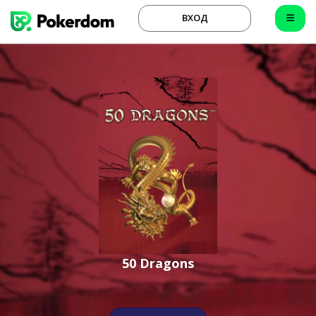
ВХОД
50 Dragons