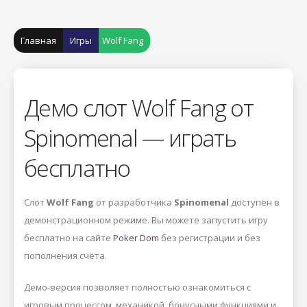
Главная
Игры
Wolf Fang
Демо слот Wolf Fang от
Spinomenal — играть
бесплатно
Слот
Wolf Fang
от разработчика
Spinomenal
доступен в
демонстрационном режиме. Вы можете запустить игру
бесплатно на сайте
Poker Dom
без регистрации и без
пополнения счёта.
Демо-версия позволяет полностью ознакомиться с
игровым процессом, механикой, бонусными функциями и