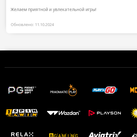
Желаем приятной и увлекательной игры!
Обновлено:
11.10.2024