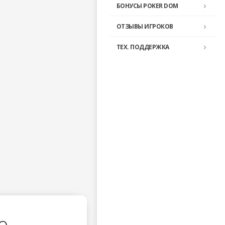
БОНУСЫ POKER DOM
ОТЗЫВЫ ИГРОКОВ
ТЕХ. ПОДДЕРЖКА
о