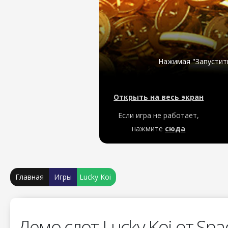
Нажимая "Запустить
Открыть на весь экран
Если игра не работает,
нажмите
сюда
Главная
Игры
Lucky Koi
Демо слот Lucky Koi от Sp