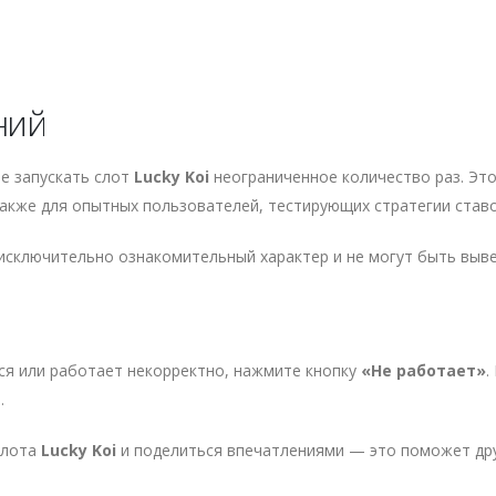
ний
е запускать слот
Lucky Koi
неограниченное количество раз. Эт
также для опытных пользователей, тестирующих стратегии ставо
исключительно ознакомительный характер и не могут быть выв
ся или работает некорректно, нажмите кнопку
«Не работает»
.
.
слота
Lucky Koi
и поделиться впечатлениями — это поможет др