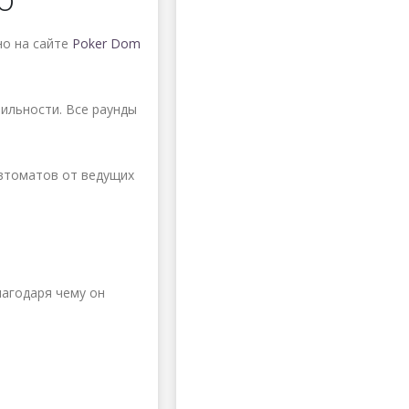
но на сайте
Poker Dom
ильности. Все раунды
автоматов от ведущих
агодаря чему он