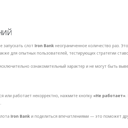
ний
е запускать слот
Iron Bank
неограниченное количество раз. Эт
также для опытных пользователей, тестирующих стратегии ставо
исключительно ознакомительный характер и не могут быть выв
ся или работает некорректно, нажмите кнопку
«Не работает»
.
.
слота
Iron Bank
и поделиться впечатлениями — это поможет др