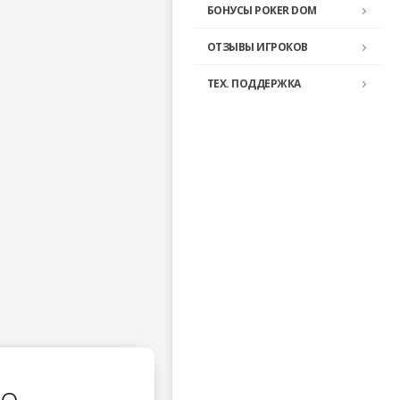
БОНУСЫ POKER DOM
ОТЗЫВЫ ИГРОКОВ
ТЕХ. ПОДДЕРЖКА
но