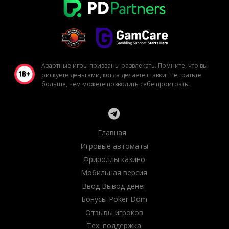
Азартные игры призваны развлекать. Помните, что вы
рискуете деньгами, когда делаете ставки. Не тратьте
больше, чем можете позволить себе проиграть.
Главная
Игровые автоматы
Фрироллы казино
Мобильная версия
Ввод Вывод денег
Бонусы Poker Dom
Отзывы игроков
Тех. поддержка