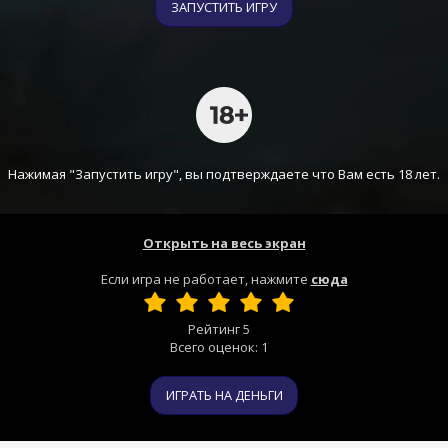
ЗАПУСТИТЬ ИГРУ
Нажимая "Запустить игру", вы подтверждаете что Вам есть 18 лет.
Открыть на весь экран
Если игра не работает, нажмите
сюда
Рейтинг
5
Всего оценок:
1
ИГРАТЬ НА ДЕНЬГИ