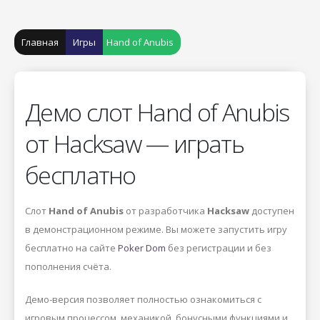
Главная
Игры
Hand of Anubis
Демо слот Hand of Anubis
от Hacksaw — играть
бесплатно
Слот
Hand of Anubis
от разработчика
Hacksaw
доступен
в демонстрационном режиме. Вы можете запустить игру
бесплатно на сайте
Poker Dom
без регистрации и без
пополнения счёта.
Демо-версия позволяет полностью ознакомиться с
игровым процессом, механикой, бонусными функциями и