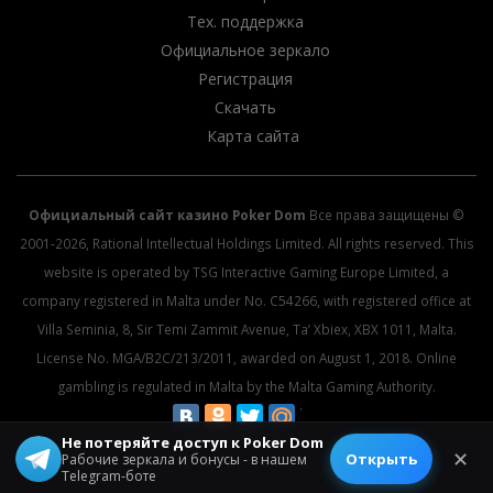
Тех. поддержка
Официальное зеркало
Регистрация
Скачать
Карта сайта
Официальный сайт казино Poker Dom
Все права защищены ©
2001-2026, Rational Intellectual Holdings Limited. All rights reserved. This
website is operated by TSG Interactive Gaming Europe Limited, a
company registered in Malta under No. C54266, with registered office at
Villa Seminia, 8, Sir Temi Zammit Avenue, Ta’ Xbiex, XBX 1011, Malta.
License No. MGA/B2C/213/2011, awarded on August 1, 2018. Online
gambling is regulated in Malta by the Malta Gaming Authority.
Не потеряйте доступ к Poker Dom
© 2026 All rights reserved.
✕
Открыть
Рабочие зеркала и бонусы - в нашем
Telegram-боте