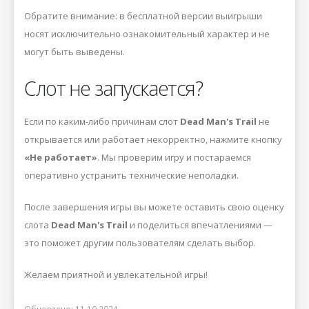
Обратите внимание: в бесплатной версии выигрыши
носят исключительно ознакомительный характер и не
могут быть выведены.
Слот не запускается?
Если по каким-либо причинам слот
Dead Man's Trail
не
открывается или работает некорректно, нажмите кнопку
«Не работает»
. Мы проверим игру и постараемся
оперативно устранить технические неполадки.
После завершения игры вы можете оставить свою оценку
слота
Dead Man's Trail
и поделиться впечатлениями —
это поможет другим пользователям сделать выбор.
Желаем приятной и увлекательной игры!
Обновлено:
11.10.2024