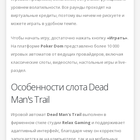
уровнем волатильности. Все раунды проходят на
виртуальные кредиты, поэтому вы ничем не рискуете и
можете играть в удобном темпе.
Чтобы начать игру, достаточно нажать кнопку
«Играть»
.
На платформе
Poker Dom
представлено более 10 000
игровых автоматов от ведущих провайдеров, включая
классические слоты, видеослоты, настольные игры и live-
раздел.
Особенности слота Dead
Man's Trail
Игровой автомат
Dead Man's Trail
выполнен в
фирменном стиле студии
Relax Gaming
и поддерживает
адаптивный интерфейс, благодаря чему он корректно
запускается как на компьютере, так и на мобильных