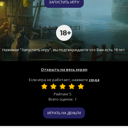
ЗАПУСТИТЬ ИГРУ
Нажимая "Запустить игру", вы подтверждаете что Вам есть 18 лет.
Открыть на весь экран
Если игра не работает, нажмите
сюда
Рейтинг
5
Всего оценок:
1
ИГРАТЬ НА ДЕНЬГИ