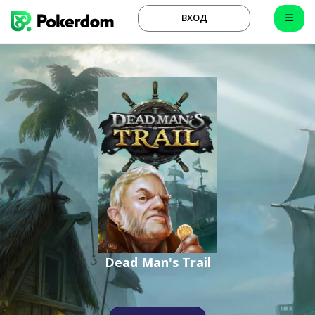
ВХОД
Dead Man's Trail