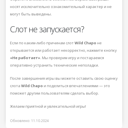
носят исключительно ознакомительный характер и не
могут быть выведены.
Слот не запускается?
Если по каким-либо причинам слот
Wild Chapo
не
открывается или работает некорректно, нажмите кнопку
«Не работает»
. Мы проверим игру и постараемся
оперативно устранить технические неполадки.
После завершения игры вы можете оставить свою оценку
слота
Wild Chapo
и поделиться впечатлениями — это
поможет другим пользователям сделать выбор.
Желаем приятной и увлекательной игры!
Обновлено:
11.10.2024