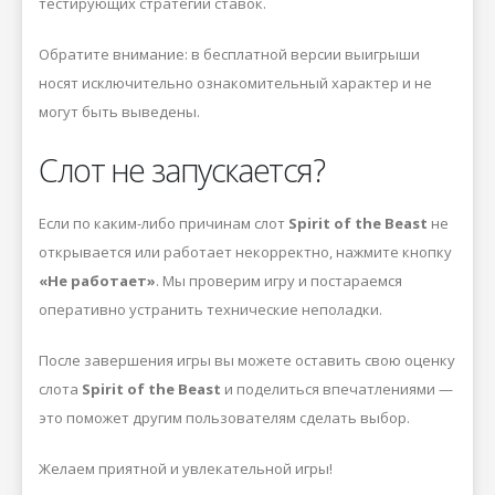
тестирующих стратегии ставок.
Обратите внимание: в бесплатной версии выигрыши
носят исключительно ознакомительный характер и не
могут быть выведены.
Слот не запускается?
Если по каким-либо причинам слот
Spirit of the Beast
не
открывается или работает некорректно, нажмите кнопку
«Не работает»
. Мы проверим игру и постараемся
оперативно устранить технические неполадки.
После завершения игры вы можете оставить свою оценку
слота
Spirit of the Beast
и поделиться впечатлениями —
это поможет другим пользователям сделать выбор.
Желаем приятной и увлекательной игры!