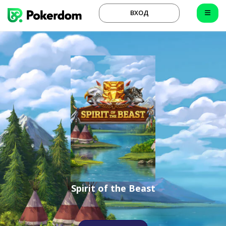
ВХОД
Spirit of the Beast