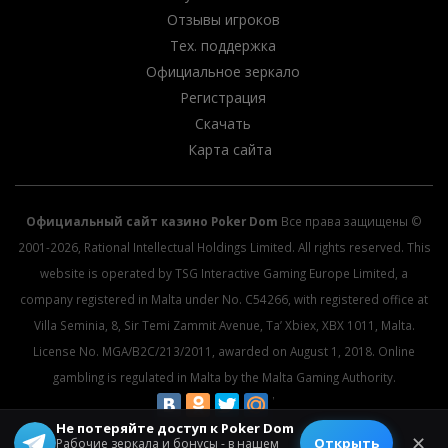
Отзывы игроков
Тех. поддержка
Официальное зеркало
Регистрация
Скачать
Карта сайта
Официальный сайт казино Poker Dom
Все права защищены ©
2001-2026, Rational Intellectual Holdings Limited. All rights reserved. This
website is operated by TSG Interactive Gaming Europe Limited, a
company registered in Malta under No. C54266, with registered office at
Villa Seminia, 8, Sir Temi Zammit Avenue, Ta’ Xbiex, XBX 1011, Malta.
License No. MGA/B2C/213/2011, awarded on August 1, 2018. Online
gambling is regulated in Malta by the Malta Gaming Authority.
Не потеряйте доступ к Poker Dom
© 2026 All rights reserved.
✕
Открыть
Рабочие зеркала и бонусы - в нашем