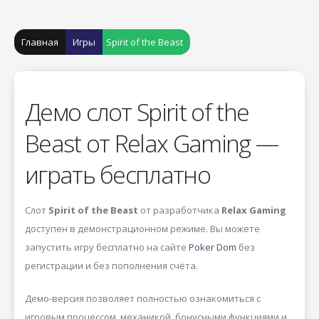
Главная
Игры
Spirit of the Beast
Демо слот Spirit of the
Beast от Relax Gaming —
играть бесплатно
Слот
Spirit of the Beast
от разработчика
Relax Gaming
доступен в демонстрационном режиме. Вы можете
запустить игру бесплатно на сайте
Poker Dom
без
регистрации и без пополнения счёта.
Демо-версия позволяет полностью ознакомиться с
игровым процессом, механикой, бонусными функциями и