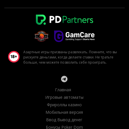
Азартные игры призваны развлекать. Помните, что вы
рискуете деньгами, когда делаете ставки. Не тратьте
больше, чем можете позволить себе проиграть.
Главная
Игровые автоматы
Фрироллы казино
Мобильная версия
Ввод Вывод денег
Бонусы Poker Dom