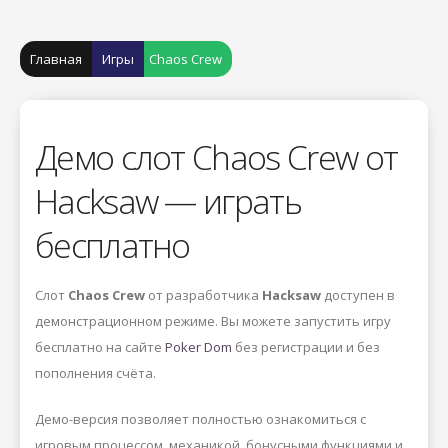
Главная
Игры
Chaos Crew
Демо слот Chaos Crew от
Hacksaw — играть
бесплатно
Слот
Chaos Crew
от разработчика
Hacksaw
доступен в
демонстрационном режиме. Вы можете запустить игру
бесплатно на сайте
Poker Dom
без регистрации и без
пополнения счёта.
Демо-версия позволяет полностью ознакомиться с
игровым процессом, механикой, бонусными функциями и