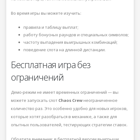
Во время игры вы можете изучить:
правила и таблицу выплат;
работу бонусных раундов и специальных символов;
частоту выпадения выигрышных комбинаций;
поведение слота на длинной дистанции.
Бесплатная игра без
ограничений
Демо-режим не имеет временных ограничений — вы
можете запускать слот
Chaos Crew
неограниченное
количество раз. Это особенно удобно для новых игроков,
которые хотят разобраться в механике, а также для
опытных пользователей, тестирующих стратегии ставок.
Обратите внимание: в бесплатной версии выигрыши