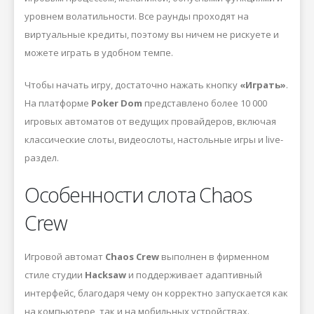
уровнем волатильности. Все раунды проходят на
виртуальные кредиты, поэтому вы ничем не рискуете и
можете играть в удобном темпе.
Чтобы начать игру, достаточно нажать кнопку
«Играть»
.
На платформе
Poker Dom
представлено более 10 000
игровых автоматов от ведущих провайдеров, включая
классические слоты, видеослоты, настольные игры и live-
раздел.
Особенности слота Chaos
Crew
Игровой автомат
Chaos Crew
выполнен в фирменном
стиле студии
Hacksaw
и поддерживает адаптивный
интерфейс, благодаря чему он корректно запускается как
на компьютере, так и на мобильных устройствах.