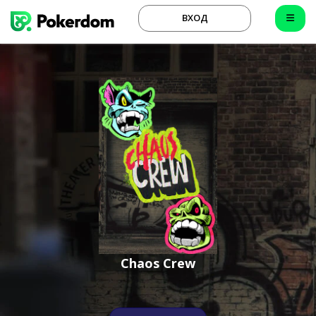
ВХОД
Chaos Crew