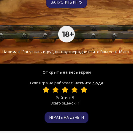
ЗАПУСТИТЬ ИГРУ
Нажимая "Запустить игру", вы подтверждаете что Вам есть 18 лет.
Открыть на весь экран
Если игра не работает, нажмите
сюда
Рейтинг
5
Всего оценок:
1
ИГРАТЬ НА ДЕНЬГИ