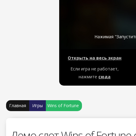
Нажимая "Запустить
Открыть на весь экран
Если игра не работает,
нажмите
сюда
Главная
Игры
Wins of Fortune
Демо слот Wins of Fortune