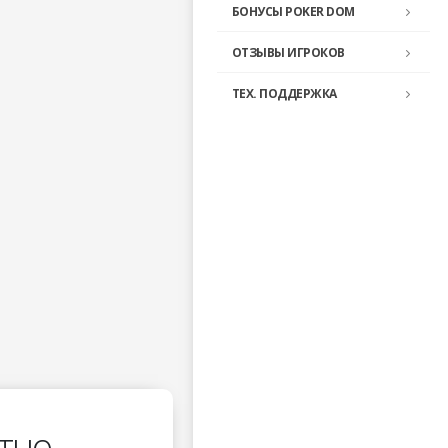
БОНУСЫ POKER DOM
ОТЗЫВЫ ИГРОКОВ
ТЕХ. ПОДДЕРЖКА
атно