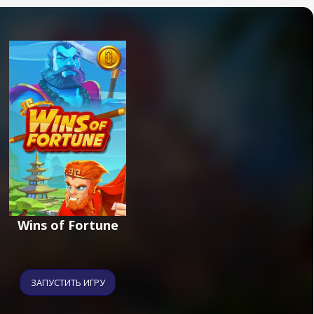
Wins of Fortune
ЗАПУСТИТЬ ИГРУ