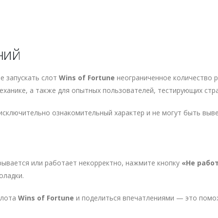
ний
е запускать слот
Wins of Fortune
неограниченное количество р
еханике, а также для опытных пользователей, тестирующих стра
исключительно ознакомительный характер и не могут быть выв
рывается или работает некорректно, нажмите кнопку
«Не рабо
оладки.
слота
Wins of Fortune
и поделиться впечатлениями — это помо