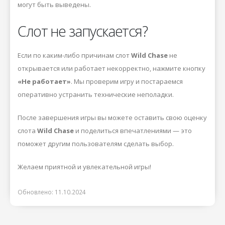
могут быть выведены.
Слот не запускается?
Если по каким-либо причинам слот
Wild Chase
не
открывается или работает некорректно, нажмите кнопку
«Не работает»
. Мы проверим игру и постараемся
оперативно устранить технические неполадки.
После завершения игры вы можете оставить свою оценку
слота
Wild Chase
и поделиться впечатлениями — это
поможет другим пользователям сделать выбор.
Желаем приятной и увлекательной игры!
Обновлено:
11.10.2024