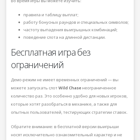
Во время игры вы можете изучить:
правила и таблицу выплат;
работу бонусных раундов и специальных символов;
частоту выпадения выигрышных комбинаций;
поведение слота на длинной дистанции.
Бесплатная игра без
ограничений
Демо-режим не имеет временных ограничений — вы
можете запускать слот
Wild Chase
неограниченное
количество раз. Это особенно удобно для новых игроков,
которые хотят разобраться в механике, а также для
опытных пользователей, тестирующих стратегии ставок.
Обратите внимание: в бесплатной версии выигрыши
носят исключительно ознакомительный характер и не