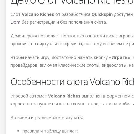
Слот
Volcano Riches
от разработчика
Quickspin
доступен 
Dom
без регистрации и без пополнения счёта.
Демо-версия позволяет полностью ознакомиться с игровы
проходят на виртуальные кредиты, поэтому вы ничем не ри
Чтобы начать игру, достаточно нажать кнопку
«Играть»
.
провайдеров, включая классические слоты, видеослоты, нас
Особенности слота Volcano Ric
Игровой автомат
Volcano Riches
выполнен в фирменном с
корректно запускается как на компьютере, так и на мобиль
Во время игры вы можете изучить:
правила и таблицу выплат;