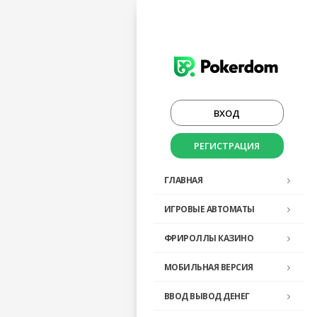
ВХОД
РЕГИСТРАЦИЯ
ГЛАВНАЯ
ИГРОВЫЕ АВТОМАТЫ
ФРИРОЛЛЫ КАЗИНО
МОБИЛЬНАЯ ВЕРСИЯ
ВВОД ВЫВОД ДЕНЕГ