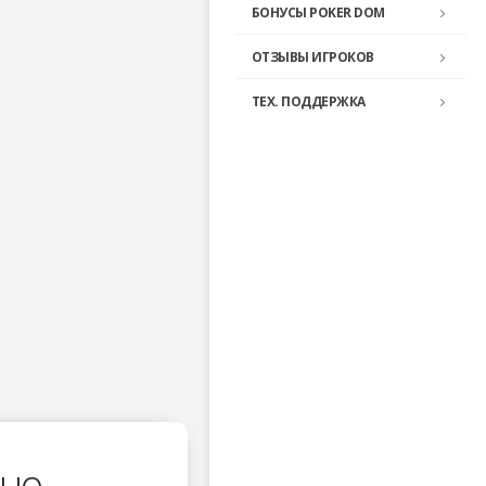
БОНУСЫ POKER DOM
ОТЗЫВЫ ИГРОКОВ
ТЕХ. ПОДДЕРЖКА
тно