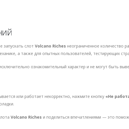
ний
е запускать слот
Volcano Riches
неограниченное количество ра
еханике, а также для опытных пользователей, тестирующих стра
исключительно ознакомительный характер и не могут быть выв
ывается или работает некорректно, нажмите кнопку
«Не работ
оладки.
слота
Volcano Riches
и поделиться впечатлениями — это помож