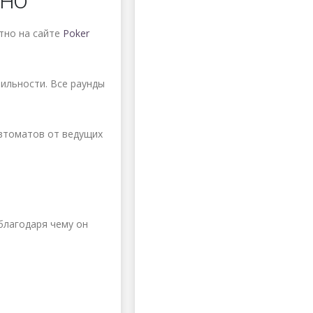
тно на сайте
Poker
ильности. Все раунды
автоматов от ведущих
благодаря чему он