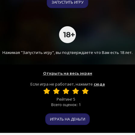
ЗАПУСТИТЬ ИГРУ
Нажимая "Запустить игру", вы подтверждаете что Вам есть 18 лет.
Открыть на весь экран
Если игра не работает, нажмите
сюда
Рейтинг
5
Всего оценок:
1
ИГРАТЬ НА ДЕНЬГИ