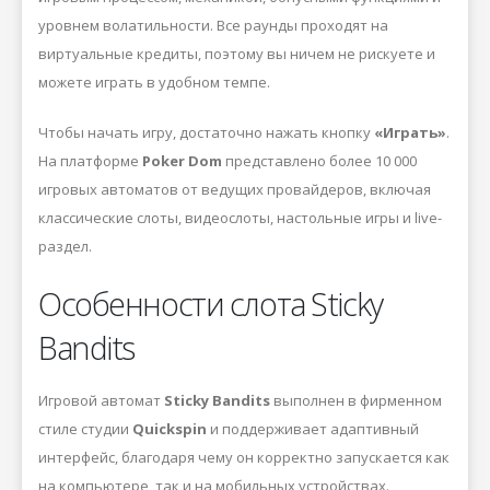
уровнем волатильности. Все раунды проходят на
виртуальные кредиты, поэтому вы ничем не рискуете и
можете играть в удобном темпе.
Чтобы начать игру, достаточно нажать кнопку
«Играть»
.
На платформе
Poker Dom
представлено более 10 000
игровых автоматов от ведущих провайдеров, включая
классические слоты, видеослоты, настольные игры и live-
раздел.
Особенности слота Sticky
Bandits
Игровой автомат
Sticky Bandits
выполнен в фирменном
стиле студии
Quickspin
и поддерживает адаптивный
интерфейс, благодаря чему он корректно запускается как
на компьютере, так и на мобильных устройствах.