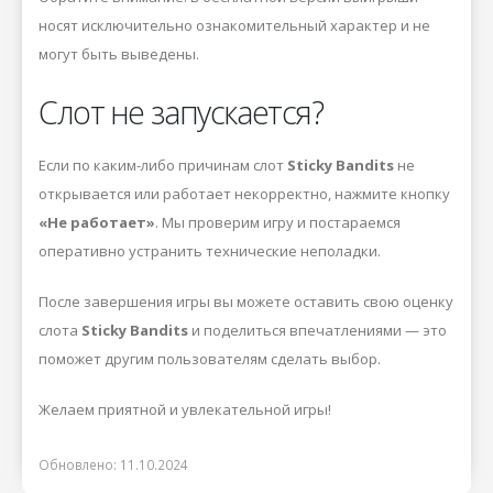
носят исключительно ознакомительный характер и не
могут быть выведены.
Слот не запускается?
Если по каким-либо причинам слот
Sticky Bandits
не
открывается или работает некорректно, нажмите кнопку
«Не работает»
. Мы проверим игру и постараемся
оперативно устранить технические неполадки.
После завершения игры вы можете оставить свою оценку
слота
Sticky Bandits
и поделиться впечатлениями — это
поможет другим пользователям сделать выбор.
Желаем приятной и увлекательной игры!
Обновлено:
11.10.2024