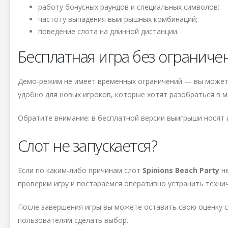
работу бонусных раундов и специальных символов;
частоту выпадения выигрышных комбинаций;
поведение слота на длинной дистанции.
Бесплатная игра без ограниче
Демо-режим не имеет временных ограничений — вы может
удобно для новых игроков, которые хотят разобраться в м
Обратите внимание: в бесплатной версии выигрыши носят 
Слот не запускается?
Если по каким-либо причинам слот
Spinions Beach Party
не
проверим игру и постараемся оперативно устранить технич
После завершения игры вы можете оставить свою оценку 
пользователям сделать выбор.