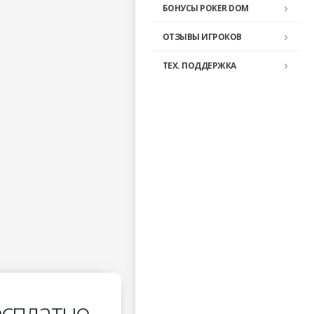
БОНУСЫ POKER DOM
ОТЗЫВЫ ИГРОКОВ
ТЕХ. ПОДДЕРЖКА
есплатно