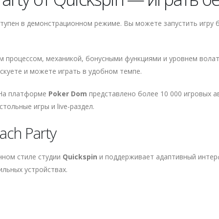
тупен в демонстрационном режиме. Вы можете запустить игру б
м процессом, механикой, бонусными функциями и уровнем волат
скуете и можете играть в удобном темпе.
 На платформе
Poker Dom
представлено более 10 000 игровых 
тольные игры и live-раздел.
ach Party
ном стиле студии
Quickspin
и поддерживает адаптивный интер
ильных устройствах.