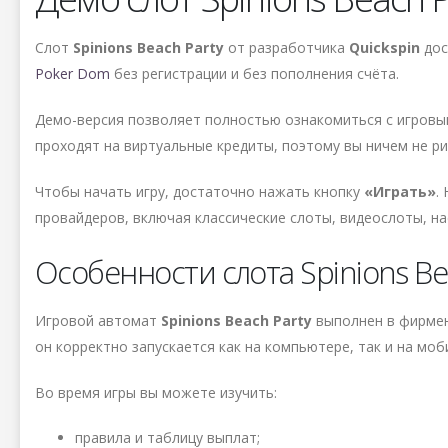
Слот
Spinions Beach Party
от разработчика
Quickspin
дос
Poker Dom
без регистрации и без пополнения счёта.
Демо-версия позволяет полностью ознакомиться с игровы
проходят на виртуальные кредиты, поэтому вы ничем не ри
Чтобы начать игру, достаточно нажать кнопку
«Играть»
.
провайдеров, включая классические слоты, видеослоты, нас
Особенности слота Spinions Be
Игровой автомат
Spinions Beach Party
выполнен в фирмен
он корректно запускается как на компьютере, так и на моб
Во время игры вы можете изучить:
правила и таблицу выплат;