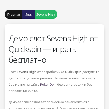
Главная
Игры
Sevens High
Демо слот Sevens High от
Quickspin — играть
бесплатно
Слот
Sevens High
от разработчика
Quickspin
доступен в
демонстрационном режиме. Вы можете запустить игру
бесплатно на сайте
Poker Dom
без регистрации и без
пополнения счёта.
Демо-версия позволяет полностью ознакомиться с
игровым процессом, механикой, бонусными функциями и