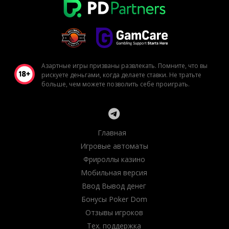
Азартные игры призваны развлекать. Помните, что вы
рискуете деньгами, когда делаете ставки. Не тратьте
больше, чем можете позволить себе проиграть.
Главная
Игровые автоматы
Фрироллы казино
Мобильная версия
Ввод Вывод денег
Бонусы Poker Dom
Отзывы игроков
Тех. поддержка