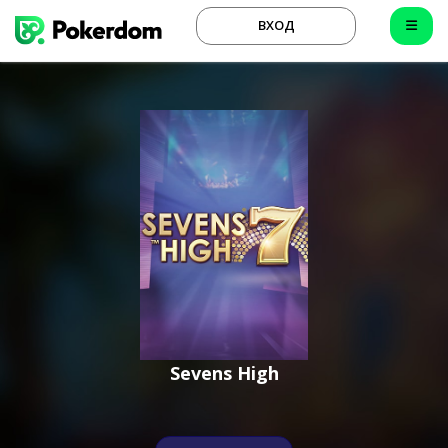
ВХОД
Sevens High