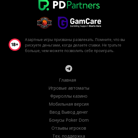
Азартные игры призваны развлекать. Помните, что вы
рискуете деньгами, когда делаете ставки. Не тратьте
больше, чем можете позволить себе проиграть.
Главная
Игровые автоматы
Фрироллы казино
Мобильная версия
Ввод Вывод денег
Бонусы Poker Dom
Отзывы игроков
Тех. поддержка