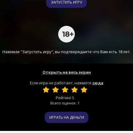
ЗАПУСТИТЬ ИГРУ
Нажимая "Запустить игру", вы подтверждаете что Вам есть 18 лет.
Открыть на весь экран
Если игра не работает, нажмите
сюда
Рейтинг
5
Всего оценок:
1
ИГРАТЬ НА ДЕНЬГИ