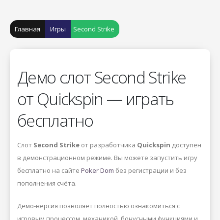
Главная
Игры
Second Strike
Демо слот Second Strike
от Quickspin — играть
бесплатно
Слот
Second Strike
от разработчика
Quickspin
доступен
в демонстрационном режиме. Вы можете запустить игру
бесплатно на сайте
Poker Dom
без регистрации и без
пополнения счёта.
Демо-версия позволяет полностью ознакомиться с
игровым процессом, механикой, бонусными функциями и