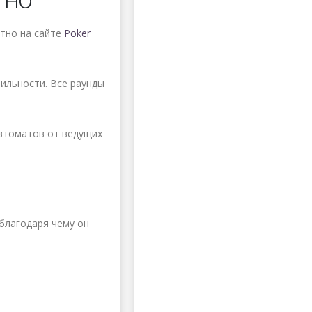
тно на сайте
Poker
ильности. Все раунды
автоматов от ведущих
благодаря чему он