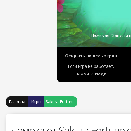
Нажимая "Запустить
Открыть на весь экран
Если игра не работает,
нажмите
сюда
Главная
Игры
Sakura Fortune
Демо слот Sakura Fortune 