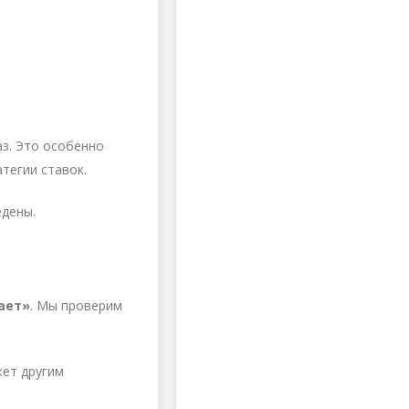
з. Это особенно
тегии ставок.
едены.
ает»
. Мы проверим
ет другим