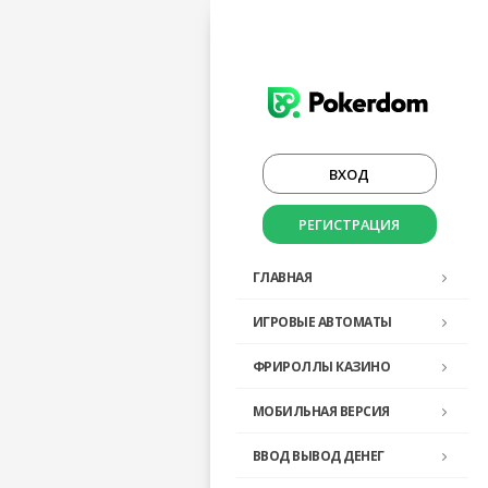
ВХОД
РЕГИСТРАЦИЯ
ГЛАВНАЯ
ИГРОВЫЕ АВТОМАТЫ
ФРИРОЛЛЫ КАЗИНО
МОБИЛЬНАЯ ВЕРСИЯ
ВВОД ВЫВОД ДЕНЕГ