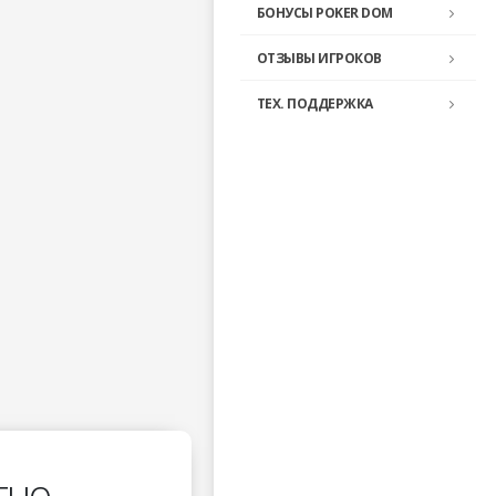
БОНУСЫ POKER DOM
ОТЗЫВЫ ИГРОКОВ
ТЕХ. ПОДДЕРЖКА
тно