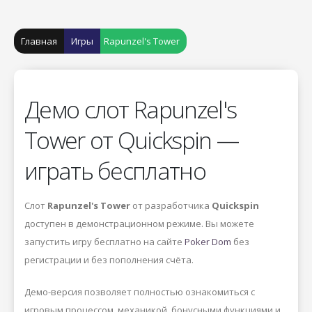
Главная
Игры
Rapunzel's Tower
Демо слот Rapunzel's
Tower от Quickspin —
играть бесплатно
Слот
Rapunzel's Tower
от разработчика
Quickspin
доступен в демонстрационном режиме. Вы можете
запустить игру бесплатно на сайте
Poker Dom
без
регистрации и без пополнения счёта.
Демо-версия позволяет полностью ознакомиться с
игровым процессом, механикой, бонусными функциями и