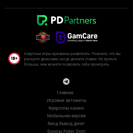
Азартные игры призваны развлекать. Помните, что вы
рискуете деньгами, когда делаете ставки. Не тратьте
больше, чем можете позволить себе проиграть.
Главная
Игровые автоматы
Фрироллы казино
Мобильная версия
Ввод Вывод денег
Бонусы Poker Dom