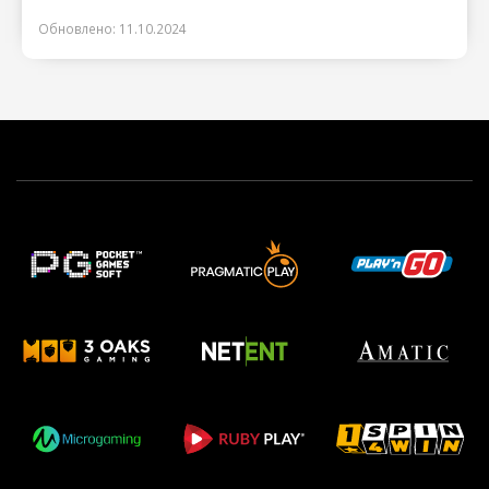
Обновлено:
11.10.2024