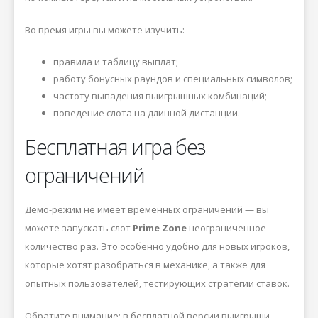
Во время игры вы можете изучить:
правила и таблицу выплат;
работу бонусных раундов и специальных символов;
частоту выпадения выигрышных комбинаций;
поведение слота на длинной дистанции.
Бесплатная игра без
ограничений
Демо-режим не имеет временных ограничений — вы
можете запускать слот
Prime Zone
неограниченное
количество раз. Это особенно удобно для новых игроков,
которые хотят разобраться в механике, а также для
опытных пользователей, тестирующих стратегии ставок.
Обратите внимание: в бесплатной версии выигрыши