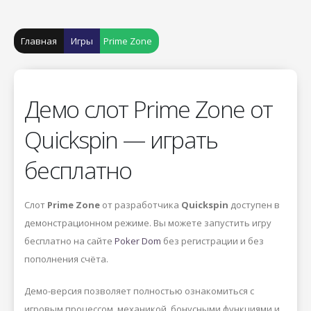
Главная
Игры
Prime Zone
Демо слот Prime Zone от
Quickspin — играть
бесплатно
Слот
Prime Zone
от разработчика
Quickspin
доступен в
демонстрационном режиме. Вы можете запустить игру
бесплатно на сайте
Poker Dom
без регистрации и без
пополнения счёта.
Демо-версия позволяет полностью ознакомиться с
игровым процессом, механикой, бонусными функциями и