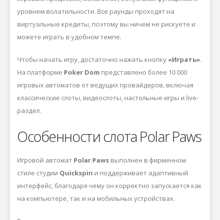
уровнем волатильности. Все раунды проходят на
виртуальные кредиты, поэтому вы ничем не рискуете и
можете играть в удобном темпе.
Чтобы начать игру, достаточно нажать кнопку
«Играть»
.
На платформе
Poker Dom
представлено более 10 000
игровых автоматов от ведущих провайдеров, включая
классические слоты, видеослоты, настольные игры и live-
раздел.
Особенности слота Polar Paws
Игровой автомат
Polar Paws
выполнен в фирменном
стиле студии
Quickspin
и поддерживает адаптивный
интерфейс, благодаря чему он корректно запускается как
на компьютере, так и на мобильных устройствах.