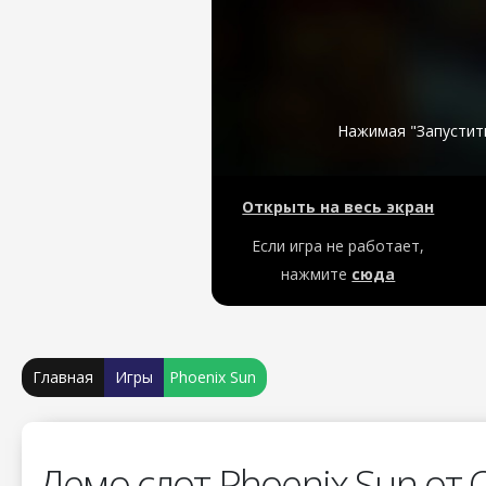
Нажимая "Запустить
Открыть на весь экран
Если игра не работает,
нажмите
сюда
Главная
Игры
Phoenix Sun
Демо слот Phoenix Sun от 