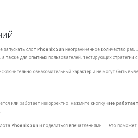
ний
е запускать слот
Phoenix Sun
неограниченное количество раз. 
, а также для опытных пользователей, тестирующих стратегии с
исключительно ознакомительный характер и не могут быть выв
ется или работает некорректно, нажмите кнопку
«Не работае
.
слота
Phoenix Sun
и поделиться впечатлениями — это поможет 