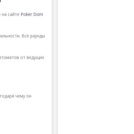
 на сайте
Poker Dom
ильности. Все раунды
автоматов от ведущих
годаря чему он