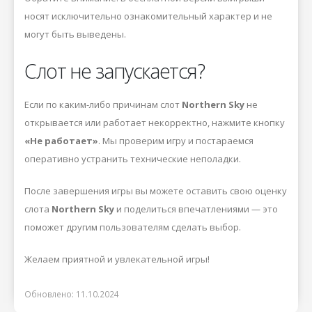
носят исключительно ознакомительный характер и не
могут быть выведены.
Слот не запускается?
Если по каким-либо причинам слот
Northern Sky
не
открывается или работает некорректно, нажмите кнопку
«Не работает»
. Мы проверим игру и постараемся
оперативно устранить технические неполадки.
После завершения игры вы можете оставить свою оценку
слота
Northern Sky
и поделиться впечатлениями — это
поможет другим пользователям сделать выбор.
Желаем приятной и увлекательной игры!
Обновлено:
11.10.2024