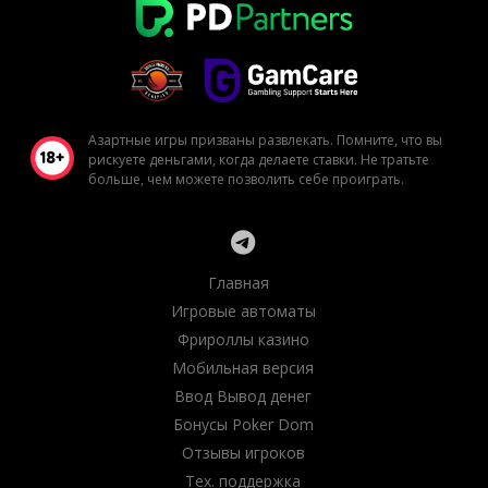
Азартные игры призваны развлекать. Помните, что вы
рискуете деньгами, когда делаете ставки. Не тратьте
больше, чем можете позволить себе проиграть.
Главная
Игровые автоматы
Фрироллы казино
Мобильная версия
Ввод Вывод денег
Бонусы Poker Dom
Отзывы игроков
Тех. поддержка