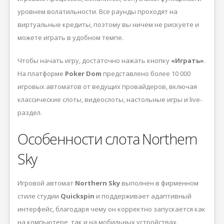
уровнем волатильности. Все раунды проходят на
виртуальные кредиты, поэтому вы ничем не рискуете и
можете играть в удобном темпе.
Чтобы начать игру, достаточно нажать кнопку
«Играть»
.
На платформе
Poker Dom
представлено более 10 000
игровых автоматов от ведущих провайдеров, включая
классические слоты, видеослоты, настольные игры и live-
раздел.
Особенности слота Northern
Sky
Игровой автомат
Northern Sky
выполнен в фирменном
стиле студии
Quickspin
и поддерживает адаптивный
интерфейс, благодаря чему он корректно запускается как
на компьютере, так и на мобильных устройствах.