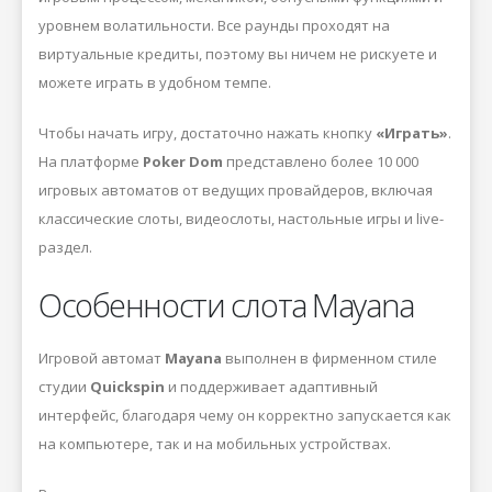
уровнем волатильности. Все раунды проходят на
виртуальные кредиты, поэтому вы ничем не рискуете и
можете играть в удобном темпе.
Чтобы начать игру, достаточно нажать кнопку
«Играть»
.
На платформе
Poker Dom
представлено более 10 000
игровых автоматов от ведущих провайдеров, включая
классические слоты, видеослоты, настольные игры и live-
раздел.
Особенности слота Mayana
Игровой автомат
Mayana
выполнен в фирменном стиле
студии
Quickspin
и поддерживает адаптивный
интерфейс, благодаря чему он корректно запускается как
на компьютере, так и на мобильных устройствах.