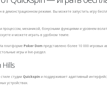
н в демонстрационном режиме. Вы можете запустить игру бесп
м процессом, механикой, бонусными функциями и уровнем волат
скуете и можете играть в удобном темпе.
 На платформе
Poker Dom
представлено более 10 000 игровых 
тольные игры и live-раздел.
Hills
стиле студии
Quickspin
и поддерживает адаптивный интерфейс,
ных устройствах.