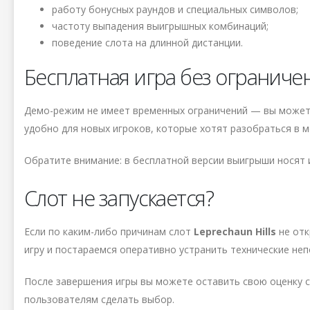
работу бонусных раундов и специальных символов;
частоту выпадения выигрышных комбинаций;
поведение слота на длинной дистанции.
Бесплатная игра без ограниче
Демо-режим не имеет временных ограничений — вы может
удобно для новых игроков, которые хотят разобраться в м
Обратите внимание: в бесплатной версии выигрыши носят 
Слот не запускается?
Если по каким-либо причинам слот
Leprechaun Hills
не отк
игру и постараемся оперативно устранить технические неп
После завершения игры вы можете оставить свою оценку 
пользователям сделать выбор.