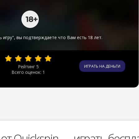
 игру", вы подтверждаете что Вам есть 18 лет.
ИГРАТЬ НА ДЕНЬГИ
Рейтинг
5
Всего оценок:
1
s от Quickspin — играть беспл