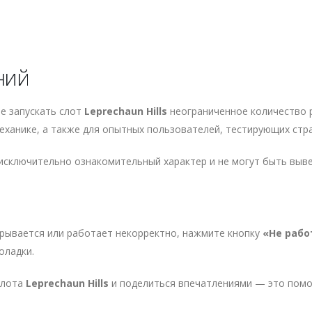
ний
е запускать слот
Leprechaun Hills
неограниченное количество р
еханике, а также для опытных пользователей, тестирующих стра
исключительно ознакомительный характер и не могут быть выв
рывается или работает некорректно, нажмите кнопку
«Не рабо
оладки.
слота
Leprechaun Hills
и поделиться впечатлениями — это пом