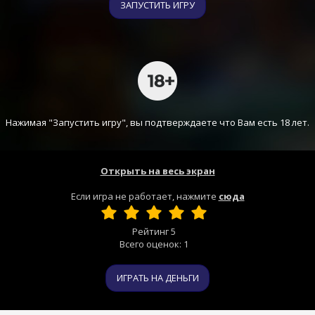
ЗАПУСТИТЬ ИГРУ
Нажимая "Запустить игру", вы подтверждаете что Вам есть 18 лет.
Открыть на весь экран
Если игра не работает, нажмите
сюда
Рейтинг
5
Всего оценок:
1
ИГРАТЬ НА ДЕНЬГИ