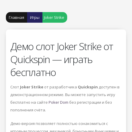
Главная
Игры
Joker Strike
Демо слот Joker Strike от
Quickspin — играть
бесплатно
Слот
Joker Strike
от разработчика
Quickspin
доступен в
демонстрационном режиме. Вы можете запустить игру
бесплатно на сайте
Poker Dom
без регистрации и без
пополнения счёта.
Демо-версия позволяет полностью ознакомиться с
игровым процессом, механикой, бонусными функциями и