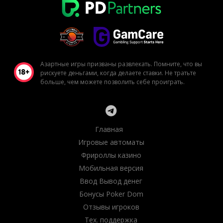
Азартные игры призваны развлекать. Помните, что вы
рискуете деньгами, когда делаете ставки. Не тратьте
больше, чем можете позволить себе проиграть.
Главная
Игровые автоматы
Фрироллы казино
Мобильная версия
Ввод Вывод денег
Бонусы Poker Dom
Отзывы игроков
Тех. поддержка