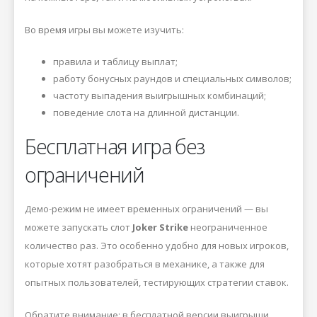
Во время игры вы можете изучить:
правила и таблицу выплат;
работу бонусных раундов и специальных символов;
частоту выпадения выигрышных комбинаций;
поведение слота на длинной дистанции.
Бесплатная игра без
ограничений
Демо-режим не имеет временных ограничений — вы
можете запускать слот
Joker Strike
неограниченное
количество раз. Это особенно удобно для новых игроков,
которые хотят разобраться в механике, а также для
опытных пользователей, тестирующих стратегии ставок.
Обратите внимание: в бесплатной версии выигрыши