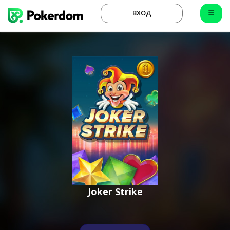
ВХОД
Joker Strike