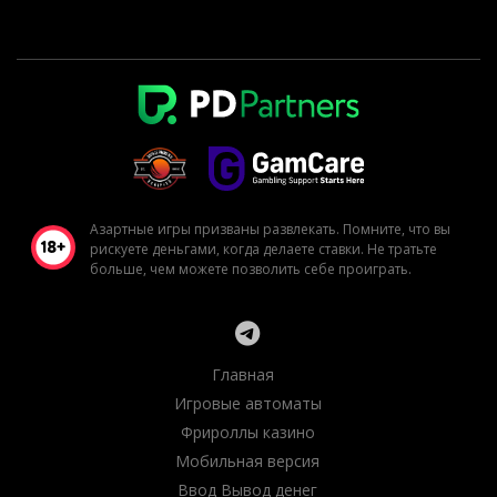
Азартные игры призваны развлекать. Помните, что вы
рискуете деньгами, когда делаете ставки. Не тратьте
больше, чем можете позволить себе проиграть.
Главная
Игровые автоматы
Фрироллы казино
Мобильная версия
Ввод Вывод денег