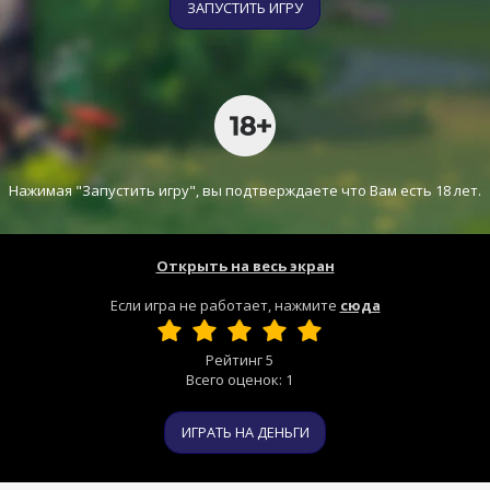
ЗАПУСТИТЬ ИГРУ
Нажимая "Запустить игру", вы подтверждаете что Вам есть 18 лет.
Открыть на весь экран
Если игра не работает, нажмите
сюда
Рейтинг
5
Всего оценок:
1
ИГРАТЬ НА ДЕНЬГИ