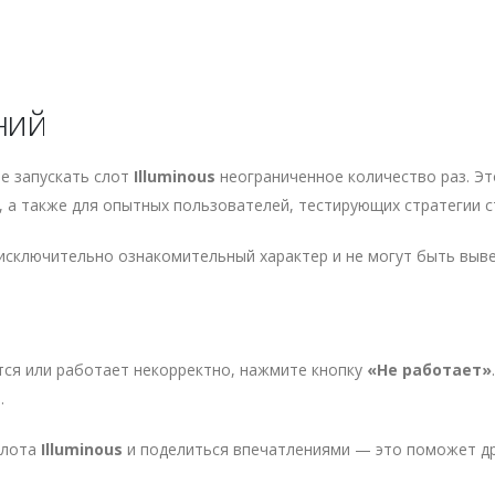
ний
е запускать слот
Illuminous
неограниченное количество раз. Э
, а также для опытных пользователей, тестирующих стратегии с
исключительно ознакомительный характер и не могут быть выв
ся или работает некорректно, нажмите кнопку
«Не работает»
.
слота
Illuminous
и поделиться впечатлениями — это поможет д