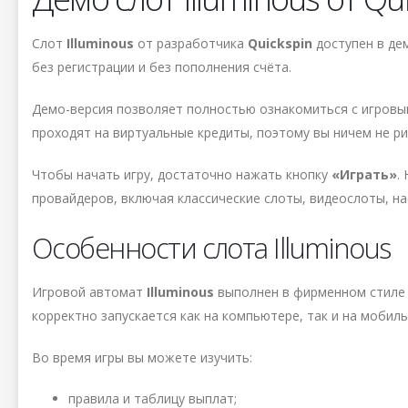
Слот
Illuminous
от разработчика
Quickspin
доступен в де
без регистрации и без пополнения счёта.
Демо-версия позволяет полностью ознакомиться с игровы
проходят на виртуальные кредиты, поэтому вы ничем не ри
Чтобы начать игру, достаточно нажать кнопку
«Играть»
.
провайдеров, включая классические слоты, видеослоты, нас
Особенности слота Illuminous
Игровой автомат
Illuminous
выполнен в фирменном стиле
корректно запускается как на компьютере, так и на мобиль
Во время игры вы можете изучить:
правила и таблицу выплат;