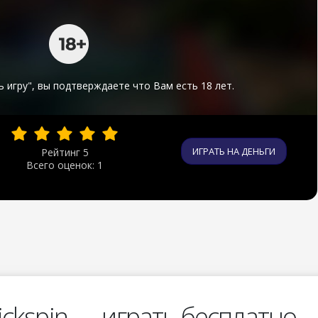
 игру", вы подтверждаете что Вам есть 18 лет.
ИГРАТЬ НА ДЕНЬГИ
Рейтинг
5
Всего оценок:
1
uickspin — играть бесплатно