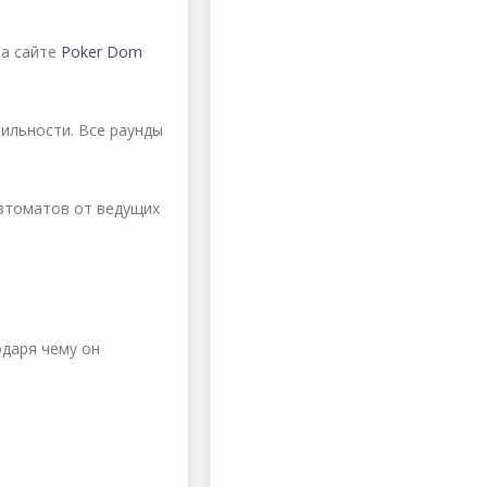
на сайте
Poker Dom
ильности. Все раунды
автоматов от ведущих
даря чему он