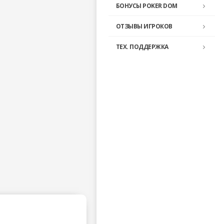
БОНУСЫ POKER DOM
ОТЗЫВЫ ИГРОКОВ
ТЕХ. ПОДДЕРЖКА