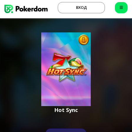
ВХОД
Hot Sync