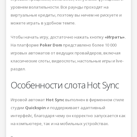
уровнем волатильности. Все раунды проходят на
виртуальные кредиты, поэтому вы ничем не рискуете и
можете играть в удобном темпе.
Чтобы начать игру, достаточно нажать кнопку
«Играть»
.
На платформе
Poker Dom
представлено более 10 000
игровых автоматов от ведущих провайдеров, включая
классические слоты, видеослоты, настольные игры и live-
раздел.
Особенности слота Hot Sync
Игровой автомат
Hot Sync
выполнен в фирменном стиле
студии
Quickspin
и поддерживает адаптивный
интерфейс, благодаря чему он корректно запускается как
на компьютере, так и на мобильных устройствах.