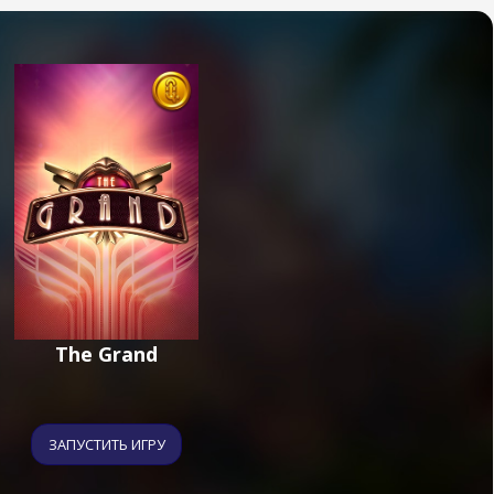
The Grand
ЗАПУСТИТЬ ИГРУ