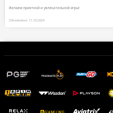
Желаем приятной и увлекательной игры!
Обновлено:
11.10.2024