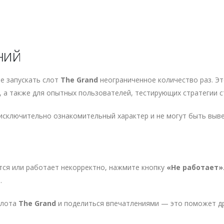
ний
е запускать слот
The Grand
неограниченное количество раз. Э
, а также для опытных пользователей, тестирующих стратегии с
исключительно ознакомительный характер и не могут быть выв
ся или работает некорректно, нажмите кнопку
«Не работает»
.
слота
The Grand
и поделиться впечатлениями — это поможет д