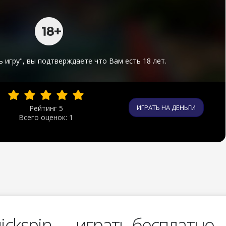
 игру", вы подтверждаете что Вам есть 18 лет.
ИГРАТЬ НА ДЕНЬГИ
Рейтинг
5
Всего оценок:
1
ickspin — играть бесплатно