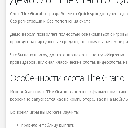
Слот
The Grand
от разработчика
Quickspin
доступен в де
без регистрации и без пополнения счёта.
Демо-версия позволяет полностью ознакомиться с игровы
проходят на виртуальные кредиты, поэтому вы ничем не ри
Чтобы начать игру, достаточно нажать кнопку
«Играть»
.
провайдеров, включая классические слоты, видеослоты, нас
Особенности слота The Grand
Игровой автомат
The Grand
выполнен в фирменном стиле
корректно запускается как на компьютере, так и на мобиль
Во время игры вы можете изучить:
правила и таблицу выплат;