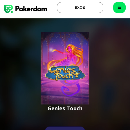
ВХОД
Genies Touch