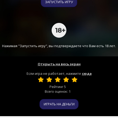
ЗАПУСТИТЬ ИГРУ
Нажимая "Запустить игру", вы подтверждаете что Вам есть 18 лет.
Открыть на весь экран
Если игра не работает, нажмите
сюда
Рейтинг
5
Всего оценок:
1
ИГРАТЬ НА ДЕНЬГИ