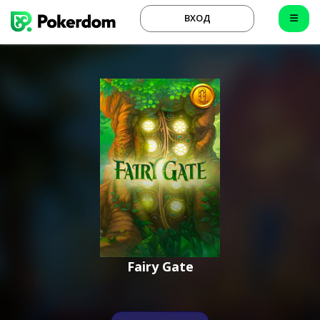
ВХОД
Fairy Gate