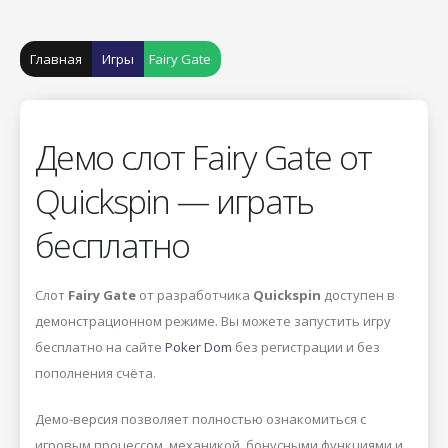
Главная
Игры
Fairy Gate
Демо слот Fairy Gate от
Quickspin — играть
бесплатно
Слот
Fairy Gate
от разработчика
Quickspin
доступен в
демонстрационном режиме. Вы можете запустить игру
бесплатно на сайте
Poker Dom
без регистрации и без
пополнения счёта.
Демо-версия позволяет полностью ознакомиться с
игровым процессом, механикой, бонусными функциями и