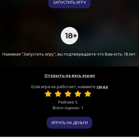
ЗАПУСТИТЬ ИГРУ
Нажимая "Запустить игру", вы подтверждаете что Вам есть 18 лет.
Открыть на весь экран
Если игра не работает, нажмите
сюда
Рейтинг
5
Всего оценок:
1
ИГРАТЬ НА ДЕНЬГИ