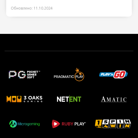
Обновлено:
11.10.2024