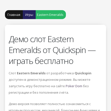
Главная
Игры
Eastern Emeralds
Демо слот Eastern
Emeralds от Quickspin —
играть бесплатно
Слот
Eastern Emeralds
от разработчика
Quickspin
доступен в демонстрационном режиме. Вы можете
запустить игру бесплатно на сайте
Poker Dom
без
регистрации и без пополнения счёта.
Демо-версия позволяет полностью ознакомиться с
игровым процессом, механикой, бонусными функциями и