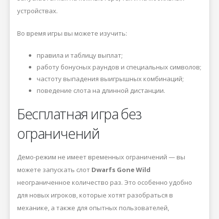
устройствах.
Во время игры вы можете изучить:
правила и таблицу выплат;
работу бонусных раундов и специальных символов;
частоту выпадения выигрышных комбинаций;
поведение слота на длинной дистанции.
Бесплатная игра без
ограничений
Демо-режим не имеет временных ограничений — вы
можете запускать слот
Dwarfs Gone Wild
неограниченное количество раз. Это особенно удобно
для новых игроков, которые хотят разобраться в
механике, а также для опытных пользователей,