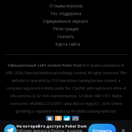
Отзывы игроков
Тех. поддержка
Официальное зеркало
Регистрация
Скачать
Карта сайта
Официальный сайт казино Poker Dom
Все права защищены ©
2001-2026, Rational Intellectual Holdings Limited. All rights reserved. This
website is operated by TSG Interactive Gaming Europe Limited, a
company registered in Malta under No. C54266, with registered office at
Villa Seminia, 8, Sir Temi Zammit Avenue, Ta’ Xbiex, XBX 1011, Malta.
License No. MGA/B2C/213/2011, awarded on August 1, 2018. Online
gambling is regulated in Malta by the Malta Gaming Authority.
Не потеряйте доступ к Poker Dom
© 2026 All rights reserved.
✕
Открыть
Рабочие зеркала и бонусы - в нашем