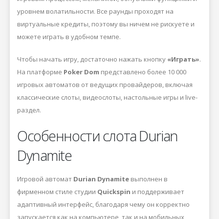
уровнем волатильности. Все раунды проходят на
виртуальные кредиты, поэтому вы ничем не рискуете и
можете играть в удобном темпе.
Чтобы начать игру, достаточно нажать кнопку
«Играть»
.
На платформе
Poker Dom
представлено более 10 000
игровых автоматов от ведущих провайдеров, включая
классические слоты, видеослоты, настольные игры и live-
раздел.
Особенности слота Durian
Dynamite
Игровой автомат
Durian Dynamite
выполнен в
фирменном стиле студии
Quickspin
и поддерживает
адаптивный интерфейс, благодаря чему он корректно
запускается как на компьютере, так и на мобильных