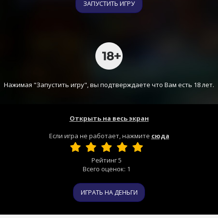
ЗАПУСТИТЬ ИГРУ
Нажимая "Запустить игру", вы подтверждаете что Вам есть 18 лет.
Открыть на весь экран
Если игра не работает, нажмите
сюда
Рейтинг
5
Всего оценок:
1
ИГРАТЬ НА ДЕНЬГИ