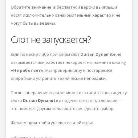
Обратите внимание: в бесплатной версии выигрыши
носят исключительно ознакомительный характер и не
могут быть выведены.
Слот не запускается?
Если по каким-либо причинам слот
Durian Dynamite
не
открывается или работает некорректно, нажмите кнопку
«Не работает»
. Мы проверим игру и постараемся
оперативно устранить технические неполадки.
После завершения игры вы можете оставить свою оценку
слота
Durian Dynamite
и поделиться впечатлениями —
это поможет другим пользователям сделать выбор.
Желаем приятной и увлекательной игры!
Обновлено:
11.10.2024