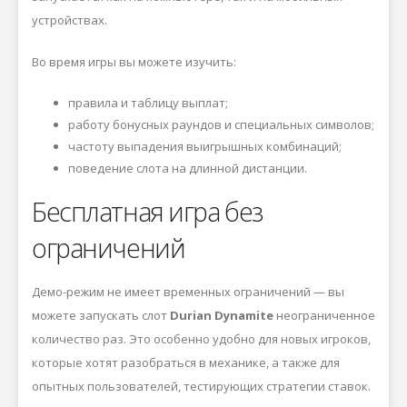
устройствах.
Во время игры вы можете изучить:
правила и таблицу выплат;
работу бонусных раундов и специальных символов;
частоту выпадения выигрышных комбинаций;
поведение слота на длинной дистанции.
Бесплатная игра без
ограничений
Демо-режим не имеет временных ограничений — вы
можете запускать слот
Durian Dynamite
неограниченное
количество раз. Это особенно удобно для новых игроков,
которые хотят разобраться в механике, а также для
опытных пользователей, тестирующих стратегии ставок.