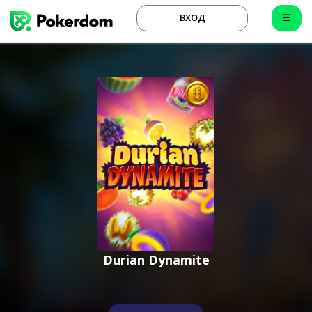
ВХОД
Durian Dynamite