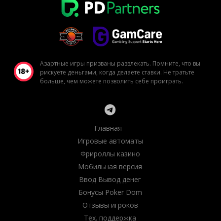
Азартные игры призваны развлекать. Помните, что вы
рискуете деньгами, когда делаете ставки. Не тратьте
больше, чем можете позволить себе проиграть.
Главная
Игровые автоматы
Фрироллы казино
Мобильная версия
Ввод Вывод денег
Бонусы Poker Dom
Отзывы игроков
Тех. поддержка