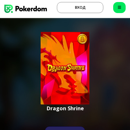
ВХОД
Dragon Shrine