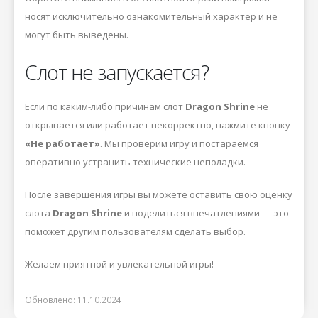
носят исключительно ознакомительный характер и не
могут быть выведены.
Слот не запускается?
Если по каким-либо причинам слот
Dragon Shrine
не
открывается или работает некорректно, нажмите кнопку
«Не работает»
. Мы проверим игру и постараемся
оперативно устранить технические неполадки.
После завершения игры вы можете оставить свою оценку
слота
Dragon Shrine
и поделиться впечатлениями — это
поможет другим пользователям сделать выбор.
Желаем приятной и увлекательной игры!
Обновлено:
11.10.2024