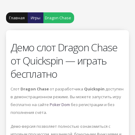
Главная
Игры
Dragon Chase
Демо слот Dragon Chase
от Quickspin — играть
бесплатно
Слот
Dragon Chase
от разработчика
Quickspin
доступен
в демонстрационном режиме. Вы можете запустить игру
бесплатно на сайте
Poker Dom
без регистрации и без
пополнения счёта.
Демо-версия позволяет полностью ознакомиться с
игровым процессом, механикой, бонусными функциями и