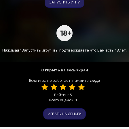
ЗАПУСТИТЬ ИГРУ
Нажимая "Запустить игру", вы подтверждаете что Вам есть 18 лет.
Открыть на весь экран
Если игра не работает, нажмите
сюда
Рейтинг
5
Всего оценок:
1
ИГРАТЬ НА ДЕНЬГИ