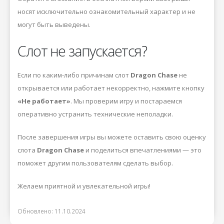
носят исключительно ознакомительный характер и не
могут быть выведены.
Слот не запускается?
Если по каким-либо причинам слот
Dragon Chase
не
открывается или работает некорректно, нажмите кнопку
«Не работает»
. Мы проверим игру и постараемся
оперативно устранить технические неполадки.
После завершения игры вы можете оставить свою оценку
слота
Dragon Chase
и поделиться впечатлениями — это
поможет другим пользователям сделать выбор.
Желаем приятной и увлекательной игры!
Обновлено:
11.10.2024