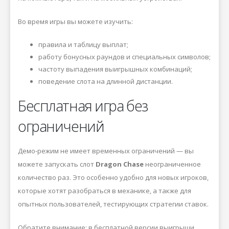
Во время игры вы можете изучить:
правила и таблицу выплат;
работу бонусных раундов и специальных символов;
частоту выпадения выигрышных комбинаций;
поведение слота на длинной дистанции.
Бесплатная игра без
ограничений
Демо-режим не имеет временных ограничений — вы
можете запускать слот
Dragon Chase
неограниченное
количество раз. Это особенно удобно для новых игроков,
которые хотят разобраться в механике, а также для
опытных пользователей, тестирующих стратегии ставок.
Обратите внимание: в бесплатной версии выигрыши