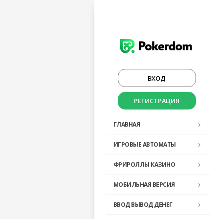
ВХОД
РЕГИСТРАЦИЯ
ГЛАВНАЯ
ИГРОВЫЕ АВТОМАТЫ
ФРИРОЛЛЫ КАЗИНО
МОБИЛЬНАЯ ВЕРСИЯ
ВВОД ВЫВОД ДЕНЕГ