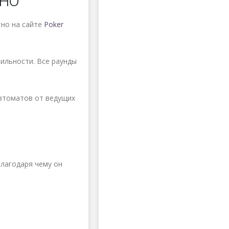
тно на сайте
Poker
ильности. Все раунды
автоматов от ведущих
лагодаря чему он