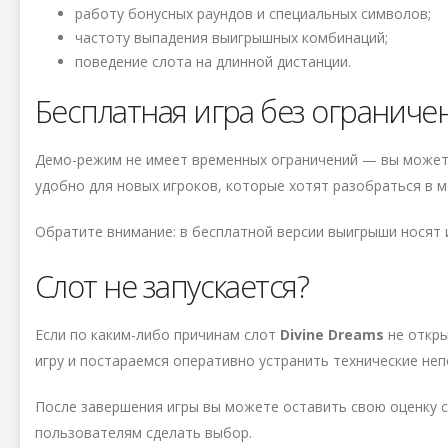
работу бонусных раундов и специальных символов;
частоту выпадения выигрышных комбинаций;
поведение слота на длинной дистанции.
Бесплатная игра без ограниче
Демо-режим не имеет временных ограничений — вы может
удобно для новых игроков, которые хотят разобраться в м
Обратите внимание: в бесплатной версии выигрыши носят 
Слот не запускается?
Если по каким-либо причинам слот
Divine Dreams
не откры
игру и постараемся оперативно устранить технические неп
После завершения игры вы можете оставить свою оценку 
пользователям сделать выбор.