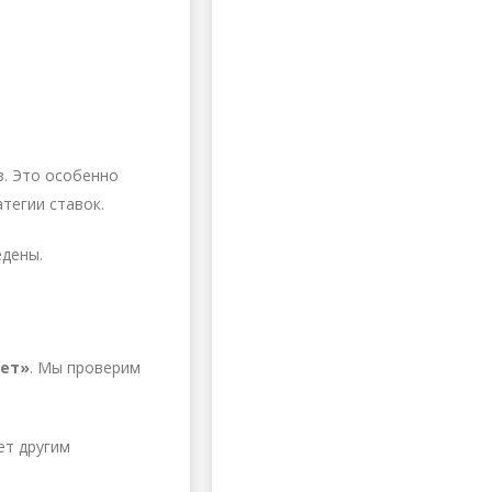
з. Это особенно
тегии ставок.
едены.
ает»
. Мы проверим
ет другим