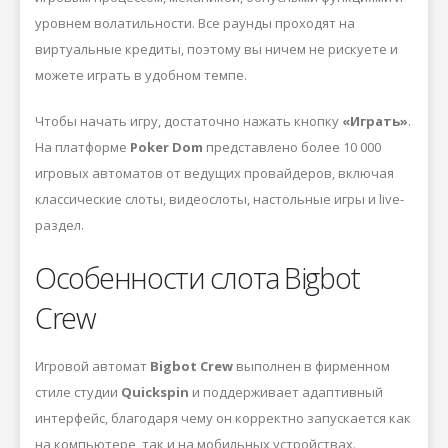
уровнем волатильности. Все раунды проходят на
виртуальные кредиты, поэтому вы ничем не рискуете и
можете играть в удобном темпе.
Чтобы начать игру, достаточно нажать кнопку
«Играть»
.
На платформе
Poker Dom
представлено более 10 000
игровых автоматов от ведущих провайдеров, включая
классические слоты, видеослоты, настольные игры и live-
раздел.
Особенности слота Bigbot
Crew
Игровой автомат
Bigbot Crew
выполнен в фирменном
стиле студии
Quickspin
и поддерживает адаптивный
интерфейс, благодаря чему он корректно запускается как
на компьютере, так и на мобильных устройствах.