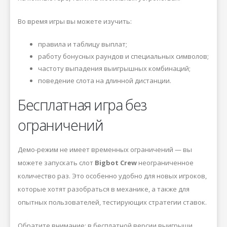
Во время игры вы можете изучить:
правила и таблицу выплат;
работу бонусных раундов и специальных символов;
частоту выпадения выигрышных комбинаций;
поведение слота на длинной дистанции.
Бесплатная игра без
ограничений
Демо-режим не имеет временных ограничений — вы
можете запускать слот
Bigbot Crew
неограниченное
количество раз. Это особенно удобно для новых игроков,
которые хотят разобраться в механике, а также для
опытных пользователей, тестирующих стратегии ставок.
Обратите внимание: в бесплатной версии выигрыши