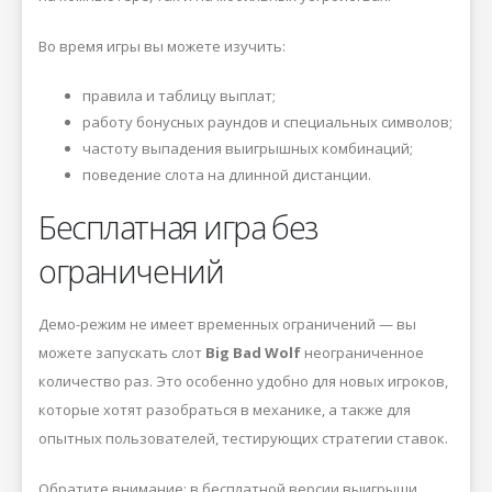
Во время игры вы можете изучить:
правила и таблицу выплат;
работу бонусных раундов и специальных символов;
частоту выпадения выигрышных комбинаций;
поведение слота на длинной дистанции.
Бесплатная игра без
ограничений
Демо-режим не имеет временных ограничений — вы
можете запускать слот
Big Bad Wolf
неограниченное
количество раз. Это особенно удобно для новых игроков,
которые хотят разобраться в механике, а также для
опытных пользователей, тестирующих стратегии ставок.
Обратите внимание: в бесплатной версии выигрыши