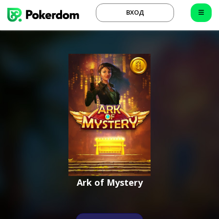
ВХОД
Ark of Mystery