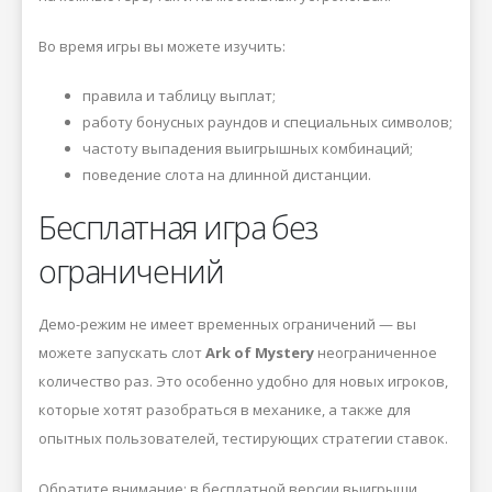
Во время игры вы можете изучить:
правила и таблицу выплат;
работу бонусных раундов и специальных символов;
частоту выпадения выигрышных комбинаций;
поведение слота на длинной дистанции.
Бесплатная игра без
ограничений
Демо-режим не имеет временных ограничений — вы
можете запускать слот
Ark of Mystery
неограниченное
количество раз. Это особенно удобно для новых игроков,
которые хотят разобраться в механике, а также для
опытных пользователей, тестирующих стратегии ставок.
Обратите внимание: в бесплатной версии выигрыши