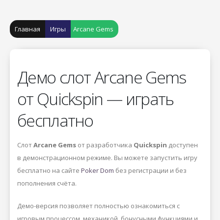
Главная
Игры
Arcane Gems
Демо слот Arcane Gems
от Quickspin — играть
бесплатно
Слот
Arcane Gems
от разработчика
Quickspin
доступен
в демонстрационном режиме. Вы можете запустить игру
бесплатно на сайте
Poker Dom
без регистрации и без
пополнения счёта.
Демо-версия позволяет полностью ознакомиться с
игровым процессом, механикой, бонусными функциями и