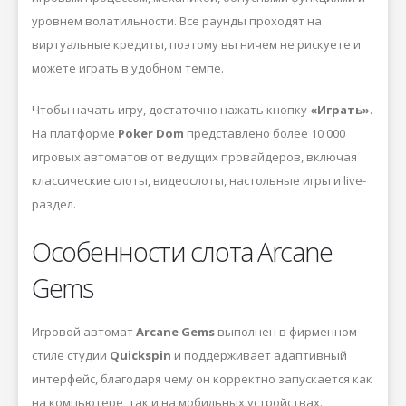
уровнем волатильности. Все раунды проходят на
виртуальные кредиты, поэтому вы ничем не рискуете и
можете играть в удобном темпе.
Чтобы начать игру, достаточно нажать кнопку
«Играть»
.
На платформе
Poker Dom
представлено более 10 000
игровых автоматов от ведущих провайдеров, включая
классические слоты, видеослоты, настольные игры и live-
раздел.
Особенности слота Arcane
Gems
Игровой автомат
Arcane Gems
выполнен в фирменном
стиле студии
Quickspin
и поддерживает адаптивный
интерфейс, благодаря чему он корректно запускается как
на компьютере, так и на мобильных устройствах.