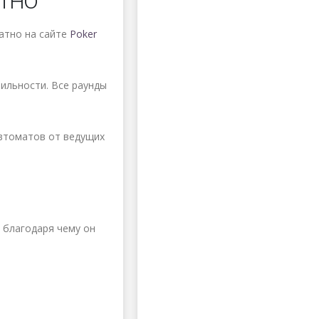
атно на сайте
Poker
ильности. Все раунды
автоматов от ведущих
 благодаря чему он