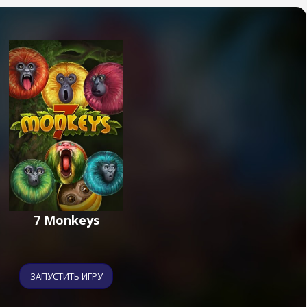
7 Monkeys
ЗАПУСТИТЬ ИГРУ