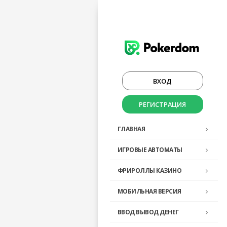
ВХОД
РЕГИСТРАЦИЯ
ГЛАВНАЯ
ИГРОВЫЕ АВТОМАТЫ
ФРИРОЛЛЫ КАЗИНО
МОБИЛЬНАЯ ВЕРСИЯ
ВВОД ВЫВОД ДЕНЕГ