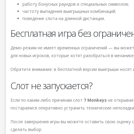
работу бонусных раундов и специальных символов;
частоту выпадения выигрышных комбинаций;
поведение слота на длинной дистанции.
Бесплатная игра без ограниче
Демо-режим не имеет временных ограничений — вы может
для новых игроков, которые хотят разобраться в механике
Обратите внимание: в бесплатной версии выигрыши носят 
Слот не запускается?
Если по каким-либо причинам слот
7 Monkeys
не открывае
постараемся оперативно устранить технические неполадки
После завершения игры вы можете оставить свою оценку 
сделать выбор.