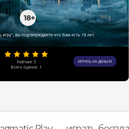
 игру", вы подтверждаете что Вам есть 18 лет.
ИГРАТЬ НА ДЕНЬГИ
Рейтинг
5
Всего оценок:
1
ragmatic Play — играть беспл