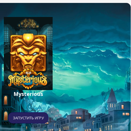
Mysterious
ЗАПУСТИТЬ ИГРУ