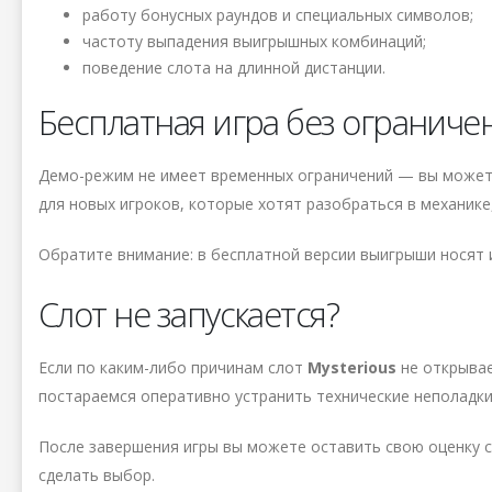
работу бонусных раундов и специальных символов;
частоту выпадения выигрышных комбинаций;
поведение слота на длинной дистанции.
Бесплатная игра без ограниче
Демо-режим не имеет временных ограничений — вы может
для новых игроков, которые хотят разобраться в механике
Обратите внимание: в бесплатной версии выигрыши носят 
Слот не запускается?
Если по каким-либо причинам слот
Mysterious
не открывае
постараемся оперативно устранить технические неполадки
После завершения игры вы можете оставить свою оценку 
сделать выбор.