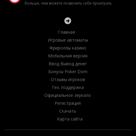
больше, чем можете позволить себе проиграть.
Главная
Игровые автоматы
Фрироллы казино
Мобильная версия
Ввод Вывод денег
Бонусы Poker Dom
Отзывы игроков
Тех. поддержка
Официальное зеркало
Регистрация
Скачать
Карта сайта