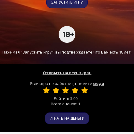
ЗАПУСТИТЬ ИГРУ
Нажимая "Запустить игру", вы подтверждаете что Вам есть 18 лет.
Открыть на весь экран
Если игра не работает, нажмите
сюда
Рейтинг
5.00
Всего оценок:
1
ИГРАТЬ НА ДЕНЬГИ