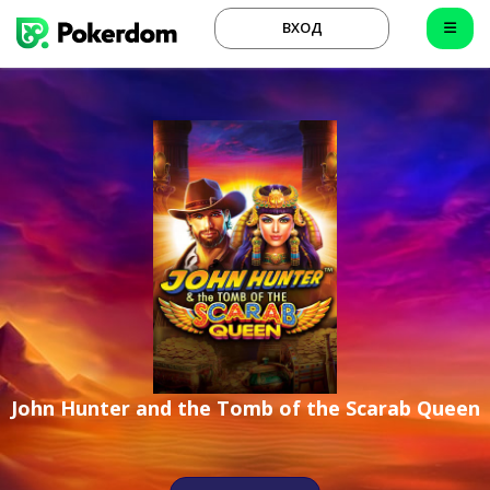
ВХОД
John Hunter and the Tomb of the Scarab Queen