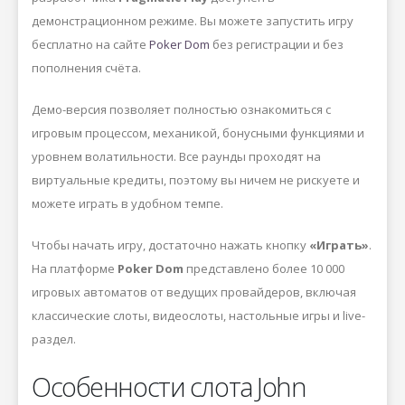
демонстрационном режиме. Вы можете запустить игру
бесплатно на сайте
Poker Dom
без регистрации и без
пополнения счёта.
Демо-версия позволяет полностью ознакомиться с
игровым процессом, механикой, бонусными функциями и
уровнем волатильности. Все раунды проходят на
виртуальные кредиты, поэтому вы ничем не рискуете и
можете играть в удобном темпе.
Чтобы начать игру, достаточно нажать кнопку
«Играть»
.
На платформе
Poker Dom
представлено более 10 000
игровых автоматов от ведущих провайдеров, включая
классические слоты, видеослоты, настольные игры и live-
раздел.
Особенности слота John